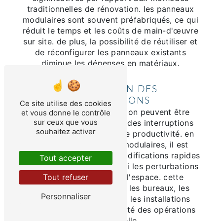
traditionnelles de rénovation. les panneaux
modulaires sont souvent préfabriqués, ce qui
réduit le temps et les coûts de main-d'œuvre
sur site. de plus, la possibilité de réutiliser et
de réconfigurer les panneaux existants
diminue les dépenses en matériaux.
MINIMISATION DES
INTERRUPTIONS
Ce site utilise des cookies
les travaux de construction peuvent être
et vous donne le contrôle
sur ceux que vous
perturbateurs, entraînant des interruptions
souhaitez activer
d'activité et des pertes de productivité. en
utilisant des panneaux modulaires, il est
possible de réaliser des modifications rapides
Tout accepter
et propres, minimisant ainsi les perturbations
pour les occupants de l'espace. cette
Tout refuser
méthode est idéale pour les bureaux, les
Personnaliser
espaces commerciaux et les installations
industrielles où la continuité des opérations
est essentielle.