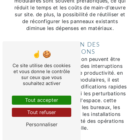
modulaires sont souvent préfabriqués, ce qui
réduit le temps et les coûts de main-d'œuvre
sur site. de plus, la possibilité de réutiliser et
de réconfigurer les panneaux existants
diminue les dépenses en matériaux.
MINIMISATION DES
INTERRUPTIONS
les travaux de construction peuvent être
Ce site utilise des cookies
perturbateurs, entraînant des interruptions
et vous donne le contrôle
d'activité et des pertes de productivité. en
sur ceux que vous
utilisant des panneaux modulaires, il est
souhaitez activer
possible de réaliser des modifications rapides
et propres, minimisant ainsi les perturbations
Tout accepter
pour les occupants de l'espace. cette
méthode est idéale pour les bureaux, les
Tout refuser
espaces commerciaux et les installations
industrielles où la continuité des opérations
Personnaliser
est essentielle.