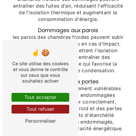
entraîner des fuites d'air, réduisant l'efficacité
de l'isolation thermique et augmentant la
consommation d'énergie.
Dommages aux parois
les parois des chambres froides peuvent subir
des bosses ou des fissures en cas d'impact.
ces dommages compromettent l'isolation
thermique et peuvent entraîner des
Ce site utilise des cookies
infiltrations d'humidité, ce qui favorise la
et vous donne le contrôle
formation de glace et de condensation.
sur ceux que vous
souhaitez activer
Dommages aux portes
les portes sont particulièrement vulnérables
aux impacts. des portes endommagées
Tout accepter
peuvent ne pas se fermer correctement,
entraînant des fuites d'air froid et des pertes
Tout refuser
de température. les joints d'étanchéité
Personnaliser
peuvent également être endommagés,
aggravant les pertes d'efficacité énergétique.