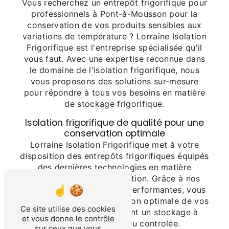
Vous recherchez un entrepôt frigorifique pour
professionnels à Pont-à-Mousson pour la
conservation de vos produits sensibles aux
variations de température ? Lorraine Isolation
Frigorifique est l'entreprise spécialisée qu'il
vous faut. Avec une expertise reconnue dans
le domaine de l'isolation frigorifique, nous
vous proposons des solutions sur-mesure
pour répondre à tous vos besoins en matière
de stockage frigorifique.
Isolation frigorifique de qualité pour une
conservation optimale
Lorraine Isolation Frigorifique met à votre
disposition des entrepôts frigorifiques équipés
des dernières technologies en matière
d'isolation et de réfrigération. Grâce à nos
installations modernes et performantes, vous
bénéficiez d'une conservation optimale de vos
Ce site utilise des cookies
produits, qu'ils nécessitent un stockage à
et vous donne le contrôle
basse température ou controlée.
sur ceux que vous